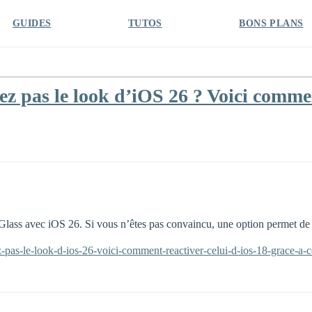
GUIDES
TUTOS
BONS PLANS
 pas le look d’iOS 26 ? Voici commen
Glass avec iOS 26. Si vous n’êtes pas convaincu, une option permet de 
-pas-le-look-d-ios-26-voici-comment-reactiver-celui-d-ios-18-grace-a-c