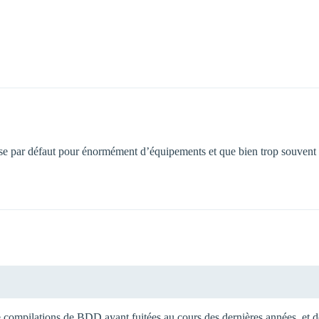
se par défaut pour énormément d’équipements et que bien trop souvent i
 compilations de BDD ayant fuitées au cours des dernières années, et do