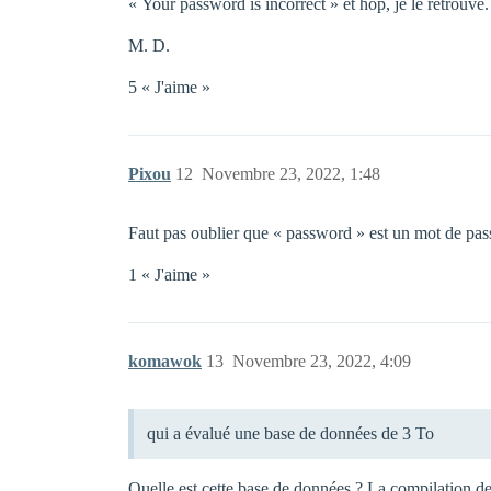
« Your password is incorrect » et hop, je le retrouve.
M. D.
5 « J'aime »
Pixou
12
Novembre 23, 2022, 1:48
Faut pas oublier que « password » est un mot de pas
1 « J'aime »
komawok
13
Novembre 23, 2022, 4:09
qui a évalué une base de données de 3 To
Quelle est cette base de données ? La compilation de