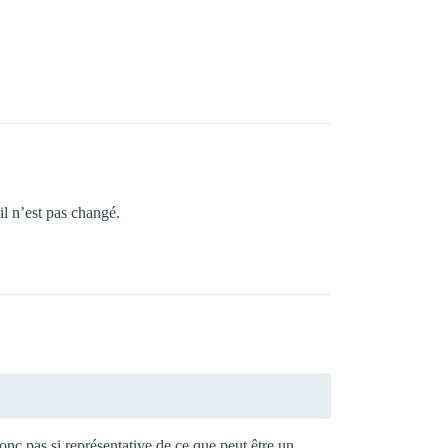
l n’est pas changé.
nc pas si représentative de ce que peut être un