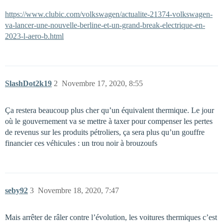
https://www.clubic.com/volkswagen/actualite-21374-volkswagen-
va-lancer-une-nouvelle-berline-et-un-grand-break-electrique-en-
2023-l-aero-b.html
SlashDot2k19
2
Novembre 17, 2020, 8:55
Ça restera beaucoup plus cher qu’un équivalent thermique. Le jour
où le gouvernement va se mettre à taxer pour compenser les pertes
de revenus sur les produits pétroliers, ça sera plus qu’un gouffre
financier ces véhicules : un trou noir à brouzoufs
seby92
3
Novembre 18, 2020, 7:47
Mais arrêter de râler contre l’évolution, les voitures thermiques c’est