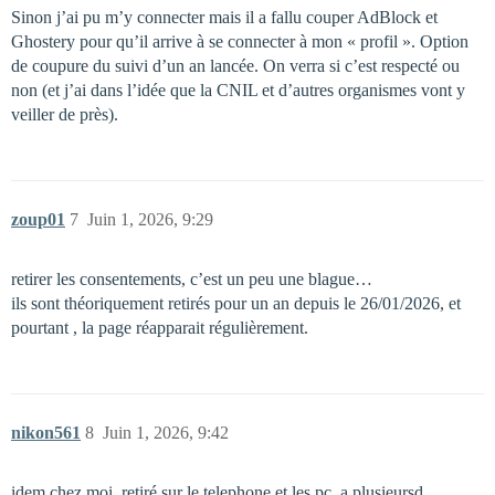
Sinon j’ai pu m’y connecter mais il a fallu couper AdBlock et
Ghostery pour qu’il arrive à se connecter à mon « profil ». Option
de coupure du suivi d’un an lancée. On verra si c’est respecté ou
non (et j’ai dans l’idée que la CNIL et d’autres organismes vont y
veiller de près).
zoup01
7
Juin 1, 2026, 9:29
retirer les consentements, c’est un peu une blague…
ils sont théoriquement retirés pour un an depuis le 26/01/2026, et
pourtant , la page réapparait régulièrement.
nikon561
8
Juin 1, 2026, 9:42
idem chez moi, retiré sur le telephone et les pc, a plusieursd