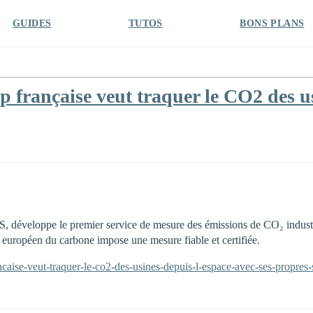
GUIDES
TUTOS
BONS PLANS
 française veut traquer le CO2 des us
, développe le premier service de mesure des émissions de CO₂ industri
 européen du carbone impose une mesure fiable et certifiée.
ncaise-veut-traquer-le-co2-des-usines-depuis-l-espace-avec-ses-propres-s