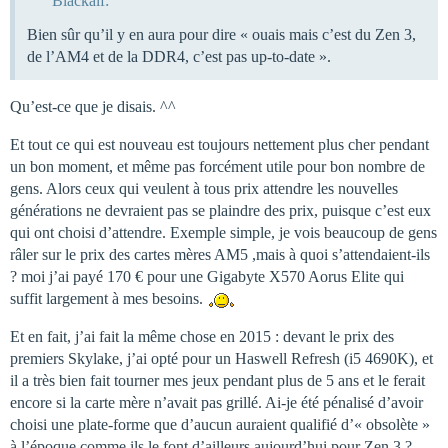
Blackalf:
Bien sûr qu’il y en aura pour dire « ouais mais c’est du Zen 3,
de l’AM4 et de la DDR4, c’est pas up-to-date ».
Qu’est-ce que je disais. ^^
Et tout ce qui est nouveau est toujours nettement plus cher pendant
un bon moment, et même pas forcément utile pour bon nombre de
gens. Alors ceux qui veulent à tous prix attendre les nouvelles
générations ne devraient pas se plaindre des prix, puisque c’est eux
qui ont choisi d’attendre. Exemple simple, je vois beaucoup de gens
râler sur le prix des cartes mères AM5 ,mais à quoi s’attendaient-ils
? moi j’ai payé 170 € pour une Gigabyte X570 Aorus Elite qui
suffit largement à mes besoins.
Et en fait, j’ai fait la même chose en 2015 : devant le prix des
premiers Skylake, j’ai opté pour un Haswell Refresh (i5 4690K), et
il a très bien fait tourner mes jeux pendant plus de 5 ans et le ferait
encore si la carte mère n’avait pas grillé. Ai-je été pénalisé d’avoir
choisi une plate-forme que d’aucun auraient qualifié d’« obsolète »
à l’époque comme ils le font d’ailleurs aujourd’hui pour Zen 3 ?