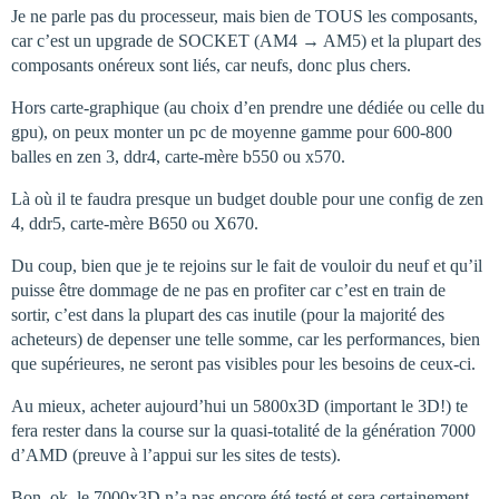
Je ne parle pas du processeur, mais bien de TOUS les composants,
car c’est un upgrade de SOCKET (AM4 → AM5) et la plupart des
composants onéreux sont liés, car neufs, donc plus chers.
Hors carte-graphique (au choix d’en prendre une dédiée ou celle du
gpu), on peux monter un pc de moyenne gamme pour 600-800
balles en zen 3, ddr4, carte-mère b550 ou x570.
Là où il te faudra presque un budget double pour une config de zen
4, ddr5, carte-mère B650 ou X670.
Du coup, bien que je te rejoins sur le fait de vouloir du neuf et qu’il
puisse être dommage de ne pas en profiter car c’est en train de
sortir, c’est dans la plupart des cas inutile (pour la majorité des
acheteurs) de depenser une telle somme, car les performances, bien
que supérieures, ne seront pas visibles pour les besoins de ceux-ci.
Au mieux, acheter aujourd’hui un 5800x3D (important le 3D!) te
fera rester dans la course sur la quasi-totalité de la génération 7000
d’AMD (preuve à l’appui sur les sites de tests).
Bon, ok, le 7000x3D n’a pas encore été testé et sera certainement