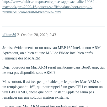
https://www.clubic.com/pro/entreprises/apple/actualite-19034-un-
macbook-pro-2020-16-pouces-s-affiche-dans-boot-camp-le-
premier-silicon-serait-il-bientot-la-.html
idhem59
2
Octobre 28, 2020, 2:43
Je mise évidemment sur un nouveau MBP 16" Intel, et non ARM.
Après tout, on a bien eu une MAJ de l’iMac Intel bien après
l’annonce des Mac ARM.
Déjà, pourquoi un Mac ARM serait mentionné dans BootCamp, qui
ne sera pas disponible sous ARM ?
Mais surtout, il est très peu probable que le premier Mac ARM soit
un remplaçant du 16", qui pour rappel à un gros CPU et surtout un
vrai GPU AMD, chose que pour l’instant Apple ne saura pas
remplacer par une solution maison existante.
Les premiers Mac ARM seront très probablement ceux qui