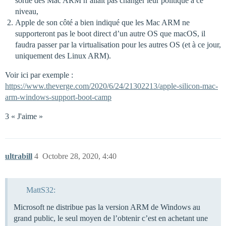
sortie des Mac ARM n’allait pas changer leur politique à ce
niveau,
Apple de son côté a bien indiqué que les Mac ARM ne
supporteront pas le boot direct d’un autre OS que macOS, il
faudra passer par la virtualisation pour les autres OS (et à ce jour,
uniquement des Linux ARM).
Voir ici par exemple :
https://www.theverge.com/2020/6/24/21302213/apple-silicon-mac-
arm-windows-support-boot-camp
3 « J'aime »
ultrabill
4
Octobre 28, 2020, 4:40
MattS32:
Microsoft ne distribue pas la version ARM de Windows au
grand public, le seul moyen de l’obtenir c’est en achetant une