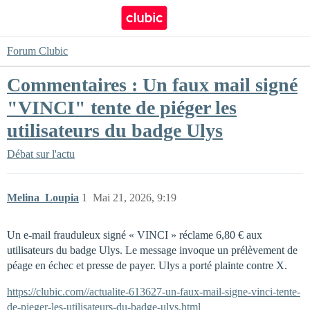
Forum Clubic
Commentaires : Un faux mail signé
"VINCI" tente de piéger les
utilisateurs du badge Ulys
Débat sur l'actu
Melina_Loupia
1
Mai 21, 2026, 9:19
Un e-mail frauduleux signé « VINCI » réclame 6,80 € aux
utilisateurs du badge Ulys. Le message invoque un prélèvement de
péage en échec et presse de payer. Ulys a porté plainte contre X.
https://clubic.com//actualite-613627-un-faux-mail-signe-vinci-tente-
de-pieger-les-utilisateurs-du-badge-ulys.html