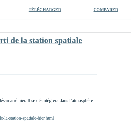
TÉLÉCHARGER
COMPARER
i de la station spatiale
désamarré hier. Il se désintégrera dans l’atmosphère
-la-station-spatiale-hier.html