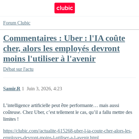
Forum Clubic
Commentaires : Uber : l'IA coûte
cher, alors les employés devront
moins l'utiliser à l'avenir
Débat sur l'actu
Samir.R
1
Juin 3, 2026, 4:23
L’intelligence artificielle peut être performante… mais aussi
coûteuse. Chez Uber, c’est tellement le cas, qu’il a fallu mettre des
limites !
https://clubic.com//actualite-615268-uber-l-ia-coute-cher-alors-les-
employes-devront-moins-l-utiliser-a-l-avenir.html