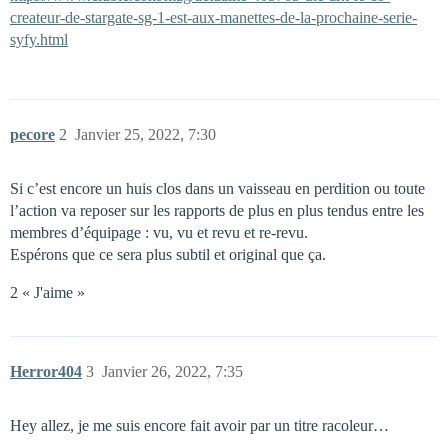
createur-de-stargate-sg-1-est-aux-manettes-de-la-prochaine-serie-
syfy.html
pecore
2
Janvier 25, 2022, 7:30
Si c’est encore un huis clos dans un vaisseau en perdition ou toute
l’action va reposer sur les rapports de plus en plus tendus entre les
membres d’équipage : vu, vu et revu et re-revu.
Espérons que ce sera plus subtil et original que ça.
2 « J'aime »
Herror404
3
Janvier 26, 2022, 7:35
Hey allez, je me suis encore fait avoir par un titre racoleur…