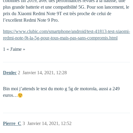
colonnes fin 2019, avec des performances revues à la hausse, une
plus grande batterie et une compatibilité 5G. Pour son lancement, le
prix du Xiaomi Redmi Note 9T est très proche de celui de
l’excellent Redmi Note 9 Pro.
https://www.clubic.com/smartphone/android/test-41813-test-xiaomi-
redmi-note-9t-la-5g-pour-tous-mais-pas-sans-compromis.html
1 « J'aime »
Denlec
2
Janvier 14, 2021, 12:28
Bin moi j’attends le test du moto g 5g de motorola, aussi a 249
euros…
Pierre_C
3
Janvier 14, 2021, 12:52