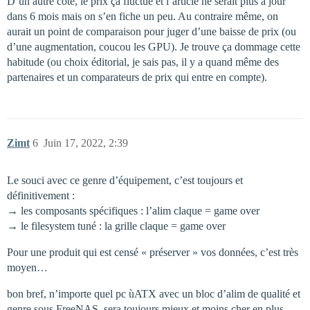
D’un autre côté, le prix ça fluctue et l’article ne serait plus à jour
dans 6 mois mais on s’en fiche un peu. Au contraire même, on
aurait un point de comparaison pour juger d’une baisse de prix (ou
d’une augmentation, coucou les GPU). Je trouve ça dommage cette
habitude (ou choix éditorial, je sais pas, il y a quand même des
partenaires et un comparateurs de prix qui entre en compte).
Zimt
6
Juin 17, 2022, 2:39
Le souci avec ce genre d’équipement, c’est toujours et
définitivement :
→ les composants spécifiques : l’alim claque = game over
→ le filesystem tuné : la grille claque = game over
Pour une produit qui est censé « préserver » vos données, c’est très
moyen…
bon bref, n’importe quel pc ùATX avec un bloc d’alim de qualité et
genre sous FreeNAS, sera toujours mieux et moins cher en plus.