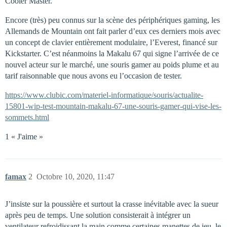
Cooler Master.
Encore (très) peu connus sur la scène des périphériques gaming, les
Allemands de Mountain ont fait parler d’eux ces derniers mois avec
un concept de clavier entièrement modulaire, l’Everest, financé sur
Kickstarter. C’est néanmoins la Makalu 67 qui signe l’arrivée de ce
nouvel acteur sur le marché, une souris gamer au poids plume et au
tarif raisonnable que nous avons eu l’occasion de tester.
https://www.clubic.com/materiel-informatique/souris/actualite-
15801-wip-test-mountain-makalu-67-une-souris-gamer-qui-vise-les-
sommets.html
1 « J'aime »
famax
2
Octobre 10, 2020, 11:47
J’insiste sur la poussière et surtout la crasse inévitable avec la sueur
après peu de temps. Une solution consisterait à intégrer un
ventilateur refroidissant la main comme certaines manettes de jeu. le