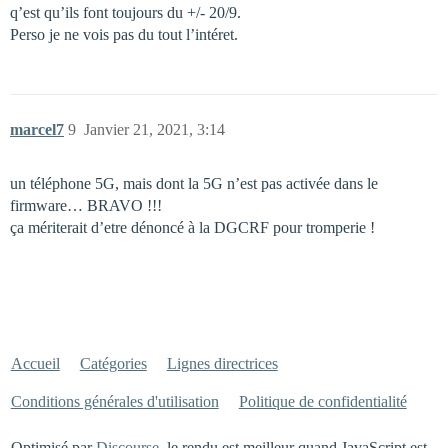
q’est qu’ils font toujours du +/- 20/9.
Perso je ne vois pas du tout l’intéret.
marcel7
9
Janvier 21, 2021, 3:14
un téléphone 5G, mais dont la 5G n’est pas activée dans le
firmware… BRAVO !!!
ça mériterait d’etre dénoncé à la DGCRF pour tromperie !
Accueil
Catégories
Lignes directrices
Conditions générales d'utilisation
Politique de confidentialité
Optimisé par
Discourse
, le rendu est meilleur quand JavaScript est