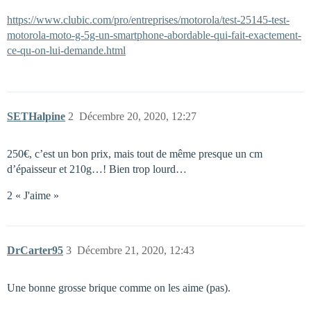
https://www.clubic.com/pro/entreprises/motorola/test-25145-test-
motorola-moto-g-5g-un-smartphone-abordable-qui-fait-exactement-
ce-qu-on-lui-demande.html
SETHalpine
2
Décembre 20, 2020, 12:27
250€, c’est un bon prix, mais tout de même presque un cm
d’épaisseur et 210g…! Bien trop lourd…
2 « J'aime »
DrCarter95
3
Décembre 21, 2020, 12:43
Une bonne grosse brique comme on les aime (pas).