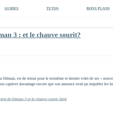
GUIDES
TUTOS
BONS PLANS
an 3 : et le chauve sourit?
tman, est de retour pour le troisième et dernier volet de ses « nouvell
nous captiver davantage encore que son annonce avait pu inquiéter les f
est-de-hitman-3-et-le-chauve-sourit-.html