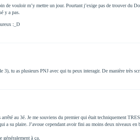
oin de vouloir m’y mettre un jour. Pourtant j’exige pas de trouver du D
é y a pas.
leureux :_D
 le 3), tu as plusieurs PNJ avec qui tu peux interagir. De manière très scri
is arrêté au 3é. Je me souviens du premier qui était techniquement TRES p
éro qui a su plaire. J’avoue cependant avoir fini au moins deux niveaux
te généralement à ça.