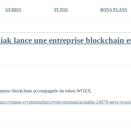
GUIDES
TUTOS
BONS PLANS
iak lance une entreprise blockchain
treprise blockchain accompagnée du token WOZX.
que/cryptage-cryptographie/crypto-monnaie/actualite-24079-steve-wozni