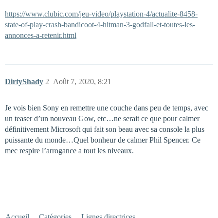
https://www.clubic.com/jeu-video/playstation-4/actualite-8458-
state-of-play-crash-bandicoot-4-hitman-3-godfall-et-toutes-les-
annonces-a-retenir.html
DirtyShady
2
Août 7, 2020, 8:21
Je vois bien Sony en remettre une couche dans peu de temps, avec
un teaser d’un nouveau Gow, etc…ne serait ce que pour calmer
définitivement Microsoft qui fait son beau avec sa console la plus
puissante du monde…Quel bonheur de calmer Phil Spencer. Ce
mec respire l’arrogance a tout les niveaux.
Accueil
Catégories
Lignes directrices