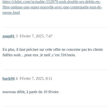
https://clubic.com//actualite-552879-sosh-double-ses-debits-en-
fibre-optique-une-super-nouvelle-avec-une-contrepartie-tout-de-
meme.html
zoup01
3
Février 7, 2025, 7:47
En plus, il faut préciser sur cette offre ne concerne pas les clients
fidèles sosh…pour eux ,le tarif ,c’est 31€/mois.
back94
4
Février 7, 2025, 8:11
nouveau débit, à partir du 10 février.