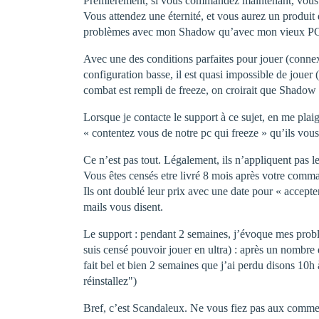
Premièrement, si vous commandez maintenant, vous a
Vous attendez une éternité, et vous aurez un produit 
problèmes avec mon Shadow qu’avec mon vieux PC 
Avec une des conditions parfaites pour jouer (connex
configuration basse, il est quasi impossible de joue
combat est rempli de freeze, on croirait que Shadow v
Lorsque je contacte le support à ce sujet, en me pla
« contentez vous de notre pc qui freeze » qu’ils vou
Ce n’est pas tout. Légalement, ils n’appliquent pas le
Vous êtes censés etre livré 8 mois après votre comm
Ils ont doublé leur prix avec une date pour « accepter
mails vous disent.
Le support : pendant 2 semaines, j’évoque mes probl
suis censé pouvoir jouer en ultra) : après un nombre 
fait bel et bien 2 semaines que j’ai perdu disons 10h à
réinstallez")
Bref, c’est Scandaleux. Ne vous fiez pas aux comment