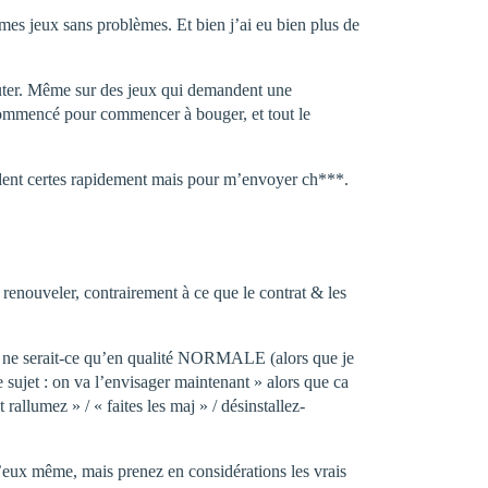
 mes jeux sans problèmes. Et bien j’ai eu bien plus de
sauter. Même sur des jeux qui demandent une
t commencé pour commencer à bouger, et tout le
ondent certes rapidement mais pour m’envoyer ch***.
e renouveler, contrairement à ce que le contrat & les
x, ne serait-ce qu’en qualité NORMALE (alors que je
 sujet : on va l’envisager maintenant » alors que ca
rallumez » / « faites les maj » / désinstallez-
d’eux même, mais prenez en considérations les vrais