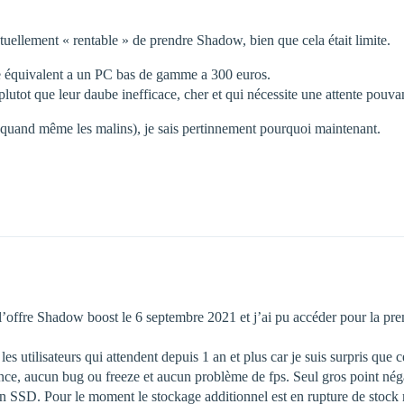
entuellement « rentable » de prendre Shadow, bien que cela était limite.
e équivalent a un PC bas de gamme a 300 euros.
utot que leur daube inefficace, cher et qui nécessite une attente pouvant
t quand même les malins), je sais pertinnement pourquoi maintenant.
à l’offre Shadow boost le 6 septembre 2021 et j’ai pu accéder pour la pr
les utilisateurs qui attendent depuis 1 an et plus car je suis surpris que c
ence, aucun bug ou freeze et aucun problème de fps. Seul gros point néga
 SSD. Pour le moment le stockage additionnel est en rupture de stock m