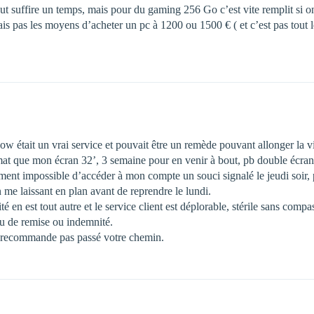
 suffire un temps, mais pour du gaming 256 Go c’est vite remplit si on 
 pas les moyens d’acheter un pc à 1200 ou 1500 € ( et c’est pas tout l
ow était un vrai service et pouvait être un remède pouvant allonger la 
at que mon écran 32’, 3 semaine pour en venir à bout, pb double écran
ement impossible d’accéder à mon compte un souci signalé le jeudi soir, 
n me laissant en plan avant de reprendre le lundi.
lité en est tout autre et le service client est déplorable, stérile sans com
u de remise ou indemnité.
ne recommande pas passé votre chemin.