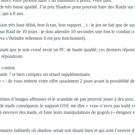
urez votre produit dans 1 an minimum a priori, voire plus.
de très basse qualité. J’ai pris Shadow pour pouvoir faire des Raids sur
qui a 8 ans.
ion très haut débit, bon écran, bon support…) : le jeu ne fait que de 
r (un Raid de 10 jours : je dois attendre 10 secondes une fois le comba
a s’éteindre tellement il est peu fonctionnel).
ignant que je suis censé avoir un PC de haute qualité, ces derniers rép
s répondront.
 contrat.
ande ? et bien comptez un retard supplémentaire.
 » : ils vous retirent votre offre quasiment 2 jours avant la possibilité d
èmes d’images affreuses et le scandale de pas pouvoir jouer à des jeu
de mails conséquent, le support OSE me dire « vous n’avez pas traité ce
 envoyer des mails, et faire leurs manipulations de gogols (« éteignez et 
aires faiblards où shadow serait soit disant bien et qui sont l’oeuvre 