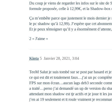
Du coup je viens de regarder les infos sur le site de 
formule proposée, celle à 12,99€, et la Shadow-box (
Ça m’embête parce que justement le mois dernier je 
le pc shadow qu’à 12,99). J’espère que cet abonneme
Et je peux témoigner qu’il y a énormément d’attente,
2 « J'aime »
Kinta
5
Janvier 28, 2021, 3:04
TeoM Salut je suis tombé sur se post par hasard et je
ce qui est dit et totalement faux…j’ai un pc complèt
FPS sur mon écran…aucun lags deb3 seconde comme cit
a traité…perso j’ai demandé un up de version du sha
attendant mon shadow est tjr actifs et je joue tt les
j’en ai 19 seulement et tt roule vraiment je recomma