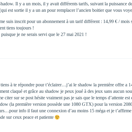
Shadow. Il y a un mois, il y avait différents tarifs, suivant la puissance
qui est sortie il y a un an pour remplacer l’ancien boitier que vous voy
me suis inscrit pour un abonnement à un tarif différent : 14,99 € / moi
nt tiens toujours !
 puisque je ne serais servi que le 27 mai 2021 !
 tiens à te répondre pour t’éclairer…j’ai le shadow la première offre a 1
ement claqué et grâce au shadow je peux joué à des jeux sans aucun souc
er sur se post hésite vraiment pas je sais que le temps d’attente est
dow (la première version possède une 1080 GTX) pour la version 2080 rt
 jours…pour info il faut une connexion d’au moins 15 méga et je t’affirme
nde sur ceux peace et patiente