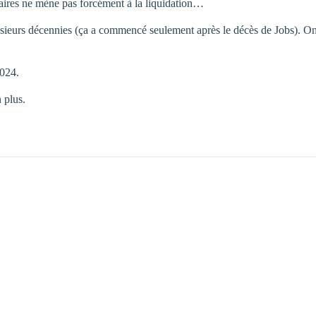
nnaires ne mène pas forcément à la liquidation…
ieurs décennies (ça a commencé seulement après le décès de Jobs). On pe
2024.
 plus.