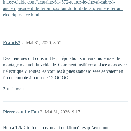
https://clubic.com//actualite-614572-retirez-le-cheval-cabre-l-
ancien-president-de-ferrari-pas-fan-du-tout-de-la-premiere-ferrari-
electrique-luce.html
Francis7
2
Mai 31, 2026, 8:55
Des marques ont construit leur réputation sur leurs moteurs et le
montage manuel du véhicule. Comment justifier sa place alors avec
l’électrique ? Toutes les voitures à piles standardisées se valent en
fin de compte à partir de 12.OOO€.
2 « J'aime »
Pierre.eau.Le.Fou
3
Mai 31, 2026, 9:17
Heu à 12k€, tu feras pas autant de kilomètres qu’avec une