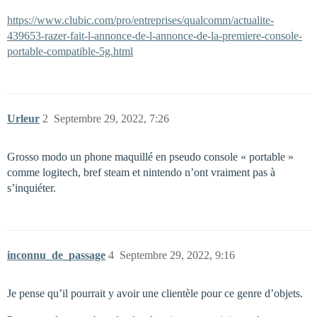
https://www.clubic.com/pro/entreprises/qualcomm/actualite-
439653-razer-fait-l-annonce-de-l-annonce-de-la-premiere-console-
portable-compatible-5g.html
Urleur
2
Septembre 29, 2022, 7:26
Grosso modo un phone maquillé en pseudo console « portable »
comme logitech, bref steam et nintendo n’ont vraiment pas à
s’inquiéter.
inconnu_de_passage
4
Septembre 29, 2022, 9:16
Je pense qu’il pourrait y avoir une clientèle pour ce genre d’objets.