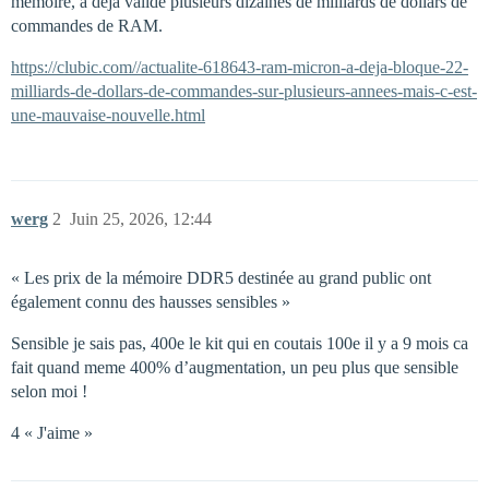
mémoire, a déjà validé plusieurs dizaines de milliards de dollars de
commandes de RAM.
https://clubic.com//actualite-618643-ram-micron-a-deja-bloque-22-
milliards-de-dollars-de-commandes-sur-plusieurs-annees-mais-c-est-
une-mauvaise-nouvelle.html
werg
2
Juin 25, 2026, 12:44
« Les prix de la mémoire DDR5 destinée au grand public ont
également connu des hausses sensibles »
Sensible je sais pas, 400e le kit qui en coutais 100e il y a 9 mois ca
fait quand meme 400% d’augmentation, un peu plus que sensible
selon moi !
4 « J'aime »