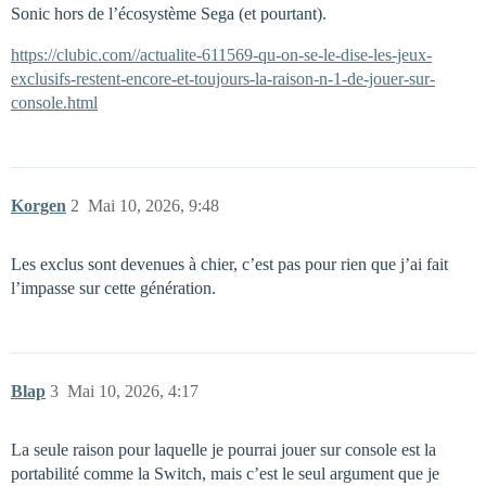
Sonic hors de l’écosystème Sega (et pourtant).
https://clubic.com//actualite-611569-qu-on-se-le-dise-les-jeux-
exclusifs-restent-encore-et-toujours-la-raison-n-1-de-jouer-sur-
console.html
Korgen
2
Mai 10, 2026, 9:48
Les exclus sont devenues à chier, c’est pas pour rien que j’ai fait
l’impasse sur cette génération.
Blap
3
Mai 10, 2026, 4:17
La seule raison pour laquelle je pourrai jouer sur console est la
portabilité comme la Switch, mais c’est le seul argument que je