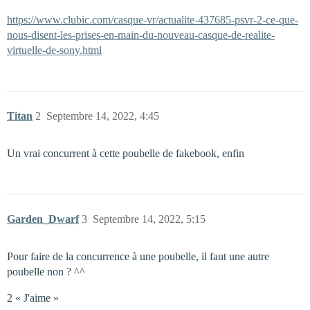
https://www.clubic.com/casque-vr/actualite-437685-psvr-2-ce-que-
nous-disent-les-prises-en-main-du-nouveau-casque-de-realite-
virtuelle-de-sony.html
Titan
2
Septembre 14, 2022, 4:45
Un vrai concurrent à cette poubelle de fakebook, enfin
Garden_Dwarf
3
Septembre 14, 2022, 5:15
Pour faire de la concurrence à une poubelle, il faut une autre
poubelle non ? ^^
2 « J'aime »