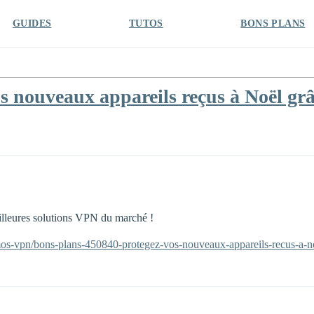
GUIDES
TUTOS
BONS PLANS
s nouveaux appareils reçus à Noël g
illeures solutions VPN du marché !
os-vpn/bons-plans-450840-protegez-vos-nouveaux-appareils-recus-a-n