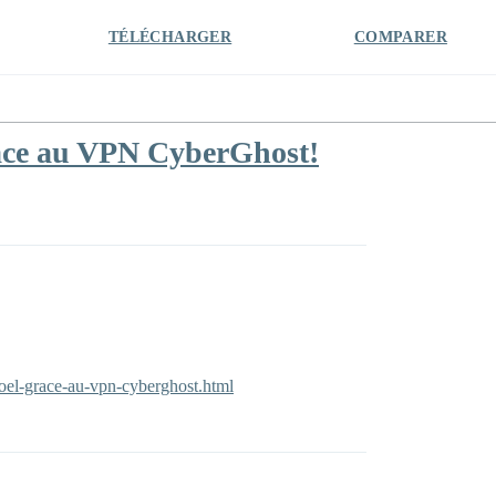
TÉLÉCHARGER
COMPARER
râce au VPN CyberGhost!
oel-grace-au-vpn-cyberghost.html