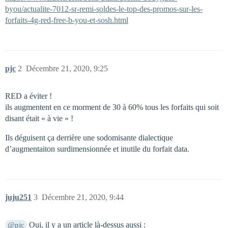
byou/actualite-7012-sr-remi-soldes-le-top-des-promos-sur-les-
forfaits-4g-red-free-b-you-et-sosh.html
pjc
2
Décembre 21, 2020, 9:25
RED a éviter !
ils augmentent en ce morment de 30 à 60% tous les forfaits qui soit
disant était « à vie » !
Ils déguisent ça derrière une sodomisante dialectique
d’augmentaiton surdimensionnée et inutile du forfait data.
juju251
3
Décembre 21, 2020, 9:44
Oui, il y a un article là-dessus aussi :
@pjc