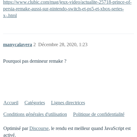
https://www.clubic.com/mag/jeux-video/actualite-25718-prince-of-
persia-remake-aussi-sur-nintendo-switch-et-ps5-et-xbox-series-
x-.html
manycalavera
2
Décembre 28, 2020, 1:23
Pourquoi pas demineur remake ?
Accueil
Catégories
Lignes directrices
Conditions générales d'utilisation
Politique de confidentialité
Optimisé par
Discourse
, le rendu est meilleur quand JavaScript est
activé.