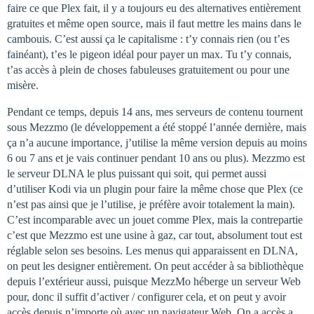
faire ce que Plex fait, il y a toujours eu des alternatives entièrement
gratuites et même open source, mais il faut mettre les mains dans le
cambouis. C’est aussi ça le capitalisme : t’y connais rien (ou t’es
fainéant), t’es le pigeon idéal pour payer un max. Tu t’y connais,
t’as accès à plein de choses fabuleuses gratuitement ou pour une
misère.
Pendant ce temps, depuis 14 ans, mes serveurs de contenu tournent
sous Mezzmo (le développement a été stoppé l’année dernière, mais
ça n’a aucune importance, j’utilise la même version depuis au moins
6 ou 7 ans et je vais continuer pendant 10 ans ou plus). Mezzmo est
le serveur DLNA le plus puissant qui soit, qui permet aussi
d’utiliser Kodi via un plugin pour faire la même chose que Plex (ce
n’est pas ainsi que je l’utilise, je préfère avoir totalement la main).
C’est incomparable avec un jouet comme Plex, mais la contrepartie
c’est que Mezzmo est une usine à gaz, car tout, absolument tout est
réglable selon ses besoins. Les menus qui apparaissent en DLNA,
on peut les designer entièrement. On peut accéder à sa bibliothèque
depuis l’extérieur aussi, puisque MezzMo héberge un serveur Web
pour, donc il suffit d’activer / configurer cela, et on peut y avoir
accès depuis n’importe où avec un navigateur Web. On a accès a