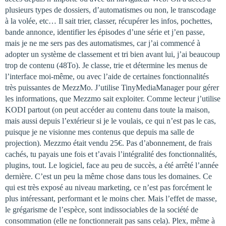
plusieurs types de dossiers, d’automatismes ou non, le transcodage
à la volée, etc… Il sait trier, classer, récupérer les infos, pochettes,
bande annonce, identifier les épisodes d’une série et j’en passe,
mais je ne me sers pas des automatismes, car j’ai commencé à
adopter un système de classement et tri bien avant lui, j’ai beaucoup
trop de contenu (48To). Je classe, trie et détermine les menus de
l’interface moi-même, ou avec l’aide de certaines fonctionnalités
très puissantes de MezzMo. J’utilise TinyMediaManager pour gérer
les informations, que Mezzmo sait exploiter. Comme lecteur j’utilise
KODI partout (on peut accéder au contenu dans toute la maison,
mais aussi depuis l’extérieur si je le voulais, ce qui n’est pas le cas,
puisque je ne visionne mes contenus que depuis ma salle de
projection). Mezzmo était vendu 25€. Pas d’abonnement, de frais
cachés, tu payais une fois et t’avais l’intégralité des fonctionnalités,
plugins, tout. Le logiciel, face au peu de succès, a été arrêté l’année
dernière. C’est un peu la même chose dans tous les domaines. Ce
qui est très exposé au niveau marketing, ce n’est pas forcément le
plus intéressant, performant et le moins cher. Mais l’effet de masse,
le grégarisme de l’espèce, sont indissociables de la société de
consommation (elle ne fonctionnerait pas sans cela). Plex, même à