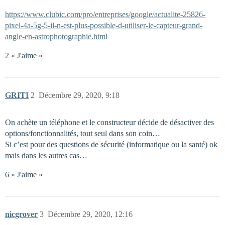
https://www.clubic.com/pro/entreprises/google/actualite-25826-
pixel-4a-5g-5-il-n-est-plus-possible-d-utiliser-le-capteur-grand-
angle-en-astrophotographie.html
2 « J'aime »
GRITI
2
Décembre 29, 2020, 9:18
On achète un téléphone et le constructeur décide de désactiver des
options/fonctionnalités, tout seul dans son coin…
Si c’est pour des questions de sécurité (informatique ou la santé) ok
mais dans les autres cas…
6 « J'aime »
nicgrover
3
Décembre 29, 2020, 12:16