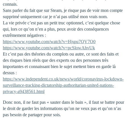
connais.
Sans parler du fait que sur Steam, je risque pas de voir mon compte
supprimé uniquement car je n’ai pas utilisé mon vrais nom.
La vie privée c’est pas un petit truc optionnel, c’est quelque chose
qui, lors ce qu’on n’en a plus, peux avoir des conséquences
extrêmement négatives :
https://www.youtube.com/watch?v=Hjspu7QV7O0
https://www.youtube.com/watch?v=pcSlowAhvUk
Et c’est pas des théories du complots ou autre, ce sont des faits et
des risques bien réels que des experts ou des personnes très
importantes et connaissant bien le sujet mettent bien en garde là
dessus :
https://www.independent.co.uk/news/world/coronavirus-lockdown-
surveillance-tracking-dictatorship-authoritarian-united-nations-
privacy-a9438561.html
Donc non, il ne faut pas « sauter dans le bain », il faut se battre pour
le droit de garder les informations qu’on ne veux pas et qu’on n’as
pas besoin de partager pour sois.