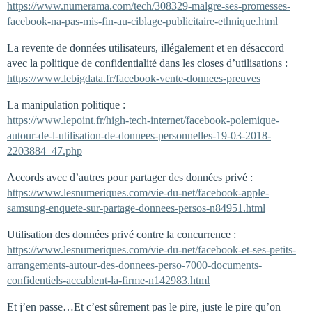
https://www.numerama.com/tech/308329-malgre-ses-promesses-
facebook-na-pas-mis-fin-au-ciblage-publicitaire-ethnique.html
La revente de données utilisateurs, illégalement et en désaccord
avec la politique de confidentialité dans les closes d’utilisations :
https://www.lebigdata.fr/facebook-vente-donnees-preuves
La manipulation politique :
https://www.lepoint.fr/high-tech-internet/facebook-polemique-
autour-de-l-utilisation-de-donnees-personnelles-19-03-2018-
2203884_47.php
Accords avec d’autres pour partager des données privé :
https://www.lesnumeriques.com/vie-du-net/facebook-apple-
samsung-enquete-sur-partage-donnees-persos-n84951.html
Utilisation des données privé contre la concurrence :
https://www.lesnumeriques.com/vie-du-net/facebook-et-ses-petits-
arrangements-autour-des-donnees-perso-7000-documents-
confidentiels-accablent-la-firme-n142983.html
Et j’en passe…Et c’est sûrement pas le pire, juste le pire qu’on