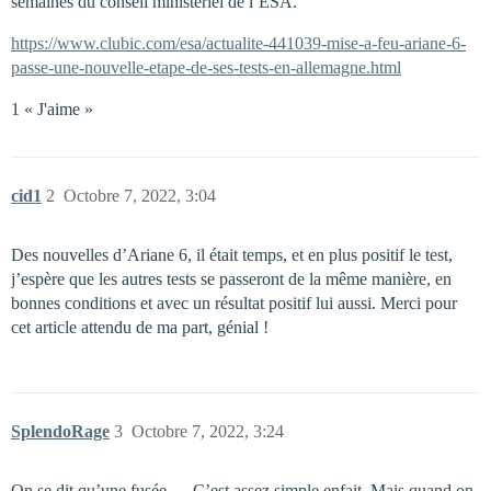
semaines du conseil ministériel de l’ESA.
https://www.clubic.com/esa/actualite-441039-mise-a-feu-ariane-6-
passe-une-nouvelle-etape-de-ses-tests-en-allemagne.html
1 « J'aime »
cid1
2
Octobre 7, 2022, 3:04
Des nouvelles d’Ariane 6, il était temps, et en plus positif le test,
j’espère que les autres tests se passeront de la même manière, en
bonnes conditions et avec un résultat positif lui aussi. Merci pour
cet article attendu de ma part, génial !
SplendoRage
3
Octobre 7, 2022, 3:24
On se dit qu’une fusée … C’est assez simple enfait. Mais quand on