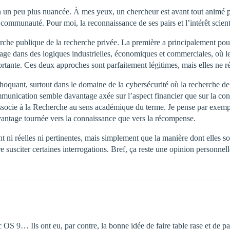
n un peu plus nuancée. À mes yeux, un chercheur est avant tout animé pa
communauté. Pour moi, la reconnaissance de ses pairs et l’intérêt scien
herche publique de la recherche privée. La première a principalement pour
ge dans des logiques industrielles, économiques et commerciales, où les n
rtante. Ces deux approches sont parfaitement légitimes, mais elles ne r
 choquant, surtout dans le domaine de la cybersécurité où la recherche d
munication semble davantage axée sur l’aspect financier que sur la contr
associe à la Recherche au sens académique du terme. Je pense par exem
vantage tournée vers la connaissance que vers la récompense.
nt ni réelles ni pertinentes, mais simplement que la manière dont elles so
susciter certaines interrogations. Bref, ça reste une opinion personnelle
S 9… Ils ont eu, par contre, la bonne idée de faire table rase et de pa