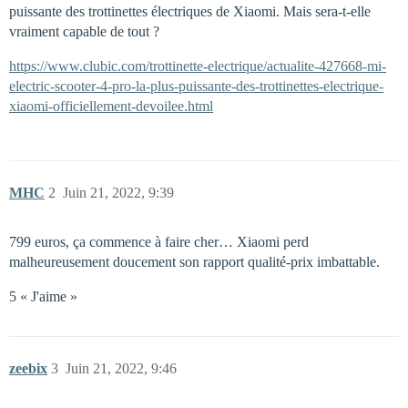
puissante des trottinettes électriques de Xiaomi. Mais sera-t-elle
vraiment capable de tout ?
https://www.clubic.com/trottinette-electrique/actualite-427668-mi-
electric-scooter-4-pro-la-plus-puissante-des-trottinettes-electrique-
xiaomi-officiellement-devoilee.html
MHC
2
Juin 21, 2022, 9:39
799 euros, ça commence à faire cher… Xiaomi perd
malheureusement doucement son rapport qualité-prix imbattable.
5 « J'aime »
zeebix
3
Juin 21, 2022, 9:46