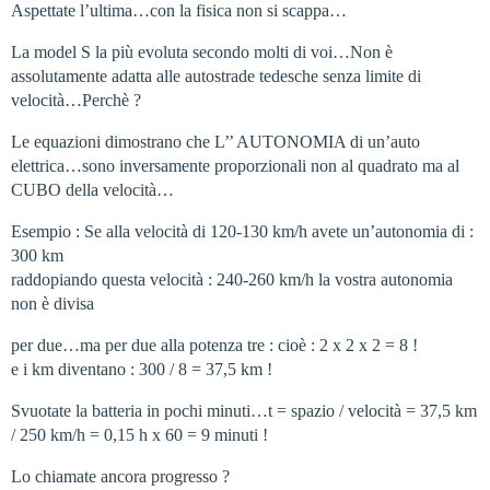
Aspettate l’ultima…con la fisica non si scappa…
La model S la più evoluta secondo molti di voi…Non è
assolutamente adatta alle autostrade tedesche senza limite di
velocità…Perchè ?
Le equazioni dimostrano che L’’ AUTONOMIA di un’auto
elettrica…sono inversamente proporzionali non al quadrato ma al
CUBO della velocità…
Esempio : Se alla velocità di 120-130 km/h avete un’autonomia di :
300 km
raddopiando questa velocità : 240-260 km/h la vostra autonomia
non è divisa
per due…ma per due alla potenza tre : cioè : 2 x 2 x 2 = 8 !
e i km diventano : 300 / 8 = 37,5 km !
Svuotate la batteria in pochi minuti…t = spazio / velocità = 37,5 km
/ 250 km/h = 0,15 h x 60 = 9 minuti !
Lo chiamate ancora progresso ?