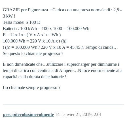
GRAZIE per l’ignoranza…Carica con una presa normale di : 2,5 -
3 kW !
Tesla model S 100 D
Batteria : 100 kWh = 100 x 1000 = 100.000 Wh
E = U x I x t ( V x A x h = Wh )
100.000 Wh = 220 V x 10 A x t (h)
t (h) = 100.000 Wh / 220 V x 10 A = 45,45 h Tempo di carica…
Se questo lo chiamate progresso ?
E non dimenticate che…utilizzare i supercharger per diminuirne i
tempi di carica con centinaia di Ampère…Nuoce enormemente alla
capacità e alla durata delle batterie !
Lo chiamate sempre progresso ?
precipitevolissimevolmente
14
Janvier 21, 2019, 2:01