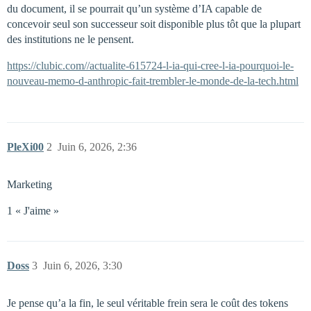
du document, il se pourrait qu’un système d’IA capable de
concevoir seul son successeur soit disponible plus tôt que la plupart
des institutions ne le pensent.
https://clubic.com//actualite-615724-l-ia-qui-cree-l-ia-pourquoi-le-
nouveau-memo-d-anthropic-fait-trembler-le-monde-de-la-tech.html
PleXi00
2
Juin 6, 2026, 2:36
Marketing
1 « J'aime »
Doss
3
Juin 6, 2026, 3:30
Je pense qu’a la fin, le seul véritable frein sera le coût des tokens