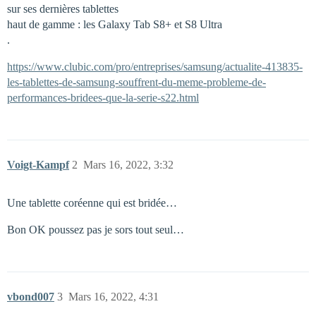
sur ses dernières tablettes
haut de gamme : les Galaxy Tab S8+ et S8 Ultra
.
https://www.clubic.com/pro/entreprises/samsung/actualite-413835-
les-tablettes-de-samsung-souffrent-du-meme-probleme-de-
performances-bridees-que-la-serie-s22.html
Voigt-Kampf
2
Mars 16, 2022, 3:32
Une tablette coréenne qui est bridée…
Bon OK poussez pas je sors tout seul…
vbond007
3
Mars 16, 2022, 4:31