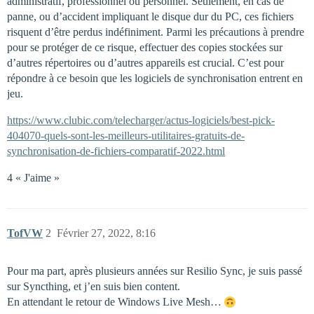
administratif, professionnel ou personnel. Seulement, en cas de
panne, ou d’accident impliquant le disque dur du PC, ces fichiers
risquent d’être perdus indéfiniment. Parmi les précautions à prendre
pour se protéger de ce risque, effectuer des copies stockées sur
d’autres répertoires ou d’autres appareils est crucial. C’est pour
répondre à ce besoin que les logiciels de synchronisation entrent en
jeu.
https://www.clubic.com/telecharger/actus-logiciels/best-pick-
404070-quels-sont-les-meilleurs-utilitaires-gratuits-de-
synchronisation-de-fichiers-comparatif-2022.html
4 « J'aime »
TofVW
2
Février 27, 2022, 8:16
Pour ma part, après plusieurs années sur Resilio Sync, je suis passé
sur Syncthing, et j’en suis bien content.
En attendant le retour de Windows Live Mesh…