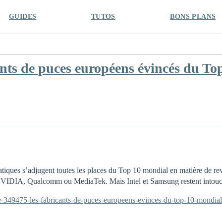
GUIDES
TUTOS
BONS PLANS
nts de puces européens évincés du Top
iatiques s’adjugent toutes les places du Top 10 mondial en matière de 
à NVIDIA, Qualcomm ou MediaTek. Mais Intel et Samsung restent intouc
ite-349475-les-fabricants-de-puces-europeens-evinces-du-top-10-mondia