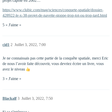
projet capote en 2002…
https://www.clubic.com/mag/sciences/conquete-spatiale/dossier-
428922-le-x-38-projet-de-navette-stoppe-trop-tot-ou-trop-tard.html
5 « J'aime »
cid1
2
Juillet 3, 2022, 7:00
Je ne connaissais pas cette partie de la conquête spatiale, merci Eric
de nous l’avoir faite découvrir, vous devriez écrire un livre, vous
avez le niveau
3 « J'aime »
Blackalf
3
Juillet 3, 2022, 7:50
Si ça t’intéresse :