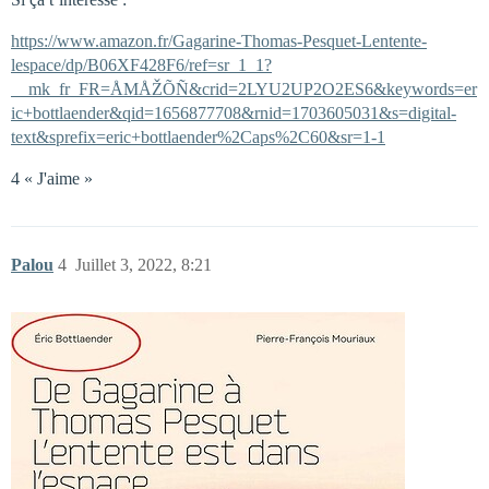
https://www.amazon.fr/Gagarine-Thomas-Pesquet-Lentente-
lespace/dp/B06XF428F6/ref=sr_1_1?
__mk_fr_FR=ÅMÅŽÕÑ&crid=2LYU2UP2O2ES6&keywords=er
ic+bottlaender&qid=1656877708&rnid=1703605031&s=digital-
text&sprefix=eric+bottlaender%2Caps%2C60&sr=1-1
4 « J'aime »
Palou
4
Juillet 3, 2022, 8:21