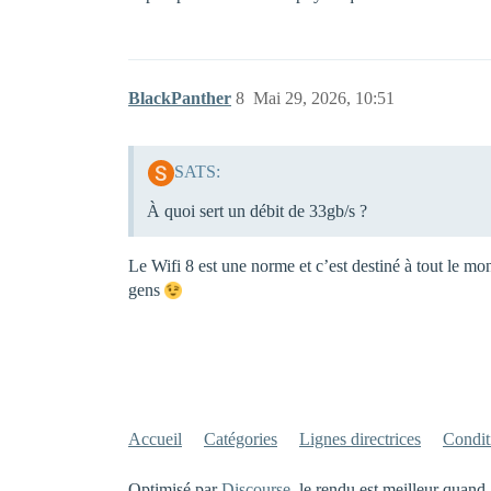
BlackPanther
8
Mai 29, 2026, 10:51
SATS:
À quoi sert un débit de 33gb/s ?
Le Wifi 8 est une norme et c’est destiné à tout le mo
gens
Accueil
Catégories
Lignes directrices
Conditi
Optimisé par
Discourse
, le rendu est meilleur quand 