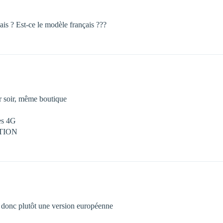
ais ? Est-ce le modèle français ???
r soir, même boutique
des 4G
TION
s donc plutôt une version européenne