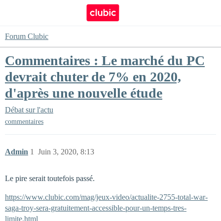
Forum Clubic
Commentaires : Le marché du PC
devrait chuter de 7% en 2020,
d'après une nouvelle étude
Débat sur l'actu
commentaires
Admin
1
Juin 3, 2020, 8:13
Le pire serait toutefois passé.
https://www.clubic.com/mag/jeux-video/actualite-2755-total-war-
saga-troy-sera-gratuitement-accessible-pour-un-temps-tres-
limite.html