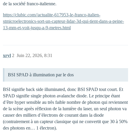
de la société franco-italienne.
https://clubic.com//actualite-617953-le-franco-italien-
stmicroelectronics-sort-un-capteur-lidar-3d-qui-tient-dans-a-peine-
13-mm-et-voit-jusqu-a-9-metres.html
xryl
2
Juin 22, 2026, 8:31
BSI SPAD à illumination par le dos
BSI signifie back side illuminated, donc BSI SPAD tout court. Et
SPAD signifie single photon avalanche diode. Le principe étant
d’être hyper sensible au très faible nombre de photon qui reviennent
de la scène après réflexion de la lumière du laser, un seul photon va
causer des milliers d’électrons de courant dans la diode
(contrairement à un capteur classique qui ne convertit que 30 à 50%
des photons en… 1 électron).