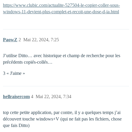
https://www.clubic.com/actualite-527504-le-copier-coller-sous-
windows-11-devient-plus-complet-et-recoit-une-dose-d-ia.html
PaowZ
2
Mai 22, 2024, 7:25
J’utilise Ditto… avec historique et champ de recherche pour les
précédents copiés-collés…
3 « J'aime »
hellraisercom
4
Mai 22, 2024, 7:34
top cette petite application, par contre, il y a quelques temps j’ai
découvert touche windows+V (qui ne fait pas les fichiers, chose
que fais Ditto)