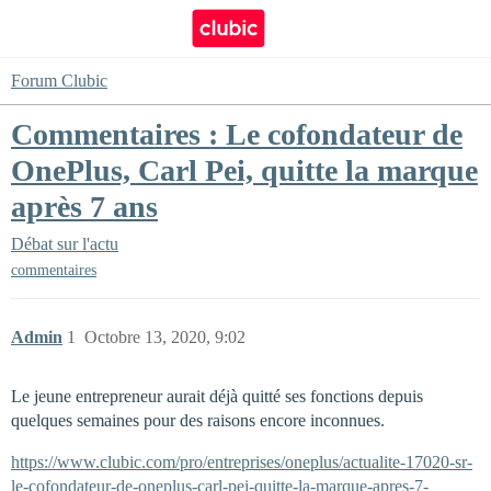
Forum Clubic
Commentaires : Le cofondateur de
OnePlus, Carl Pei, quitte la marque
après 7 ans
Débat sur l'actu
commentaires
Admin
1
Octobre 13, 2020, 9:02
Le jeune entrepreneur aurait déjà quitté ses fonctions depuis
quelques semaines pour des raisons encore inconnues.
https://www.clubic.com/pro/entreprises/oneplus/actualite-17020-sr-
le-cofondateur-de-oneplus-carl-pei-quitte-la-marque-apres-7-