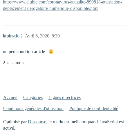
https://www.clubic.com/coronavirus/actualite-890818-attestation-
deplacement-derogatoire-numerique-disponible.html
lapin-tfc
2
Avril 6, 2020, 8:39
un peu court ton article !
2 « J'aime »
Accueil
Catégories
Lignes directrices
Conditions générales d'utilisation
Politique de confidentialité
Optimisé par
Discourse
, le rendu est meilleur quand JavaScript est
activé.