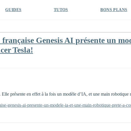
GUIDES
TUTOS
BONS PLANS
 française Genesis AI présente un mo
cer Tesla!
. Elle présente en effet à la fois un modèle d’IA, et une main robotique
ncaise-genesis-ai-presente-un-modele-ia-et-une-main-robotique-prete-a-co