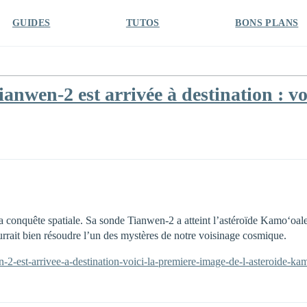
GUIDES
TUTOS
BONS PLANS
nwen-2 est arrivée à destination : vo
a conquête spatiale. Sa sonde Tianwen-2 a atteint l’astéroïde Kamoʻoale
urrait bien résoudre l’un des mystères de notre voisinage cosmique.
n-2-est-arrivee-a-destination-voici-la-premiere-image-de-l-asteroide-k